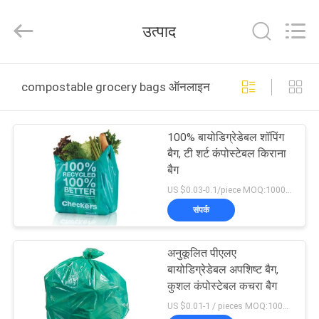
Changzhou
Greencradleland
Macromolecule
उत्पाद
Materials
Co.,
Ltd..
All
Rights
घर
Reserved.
compostable grocery bags ऑनलाइन निर्माण
उत्पाद
100% बायोडिग्रेडेबल शॉपिंग
बैग, टी शर्ट कंपोस्टेबल किराना
हमारे
बैग
बारे
US $0.03-0.1/piece MOQ:10000pcs
संपर्क
में
अनुकूलित पीएलए
कारखाने
बायोडिग्रेडेबल अपशिष्ट बैग,
का
कुशल कंपोस्टेबल कचरा बैग
US $0.01-1 / pieces MOQ:10000pcs
दौरा