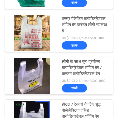
संपर्क
गुणवत्ता
वस्त्र पैकेजिंग बायोडिग्रेडेबल
नियंत्रण
शॉपिंग बैग कस्टम लोगो उपलब्ध
है
US $0.03-0.1/piece MOQ:10000pcs
समाचार
संपर्क
उद्धरण
लोगो के साथ पुन: प्रयोज्य
मांगें
बायोडिग्रेडेबल शॉपिंग बैग /
कस्टम बायोडिग्रेडेबल बैग
US $0.03-0.1/piece MOQ:10000pcs
साइटमैप
संपर्क
PRIVACY
होटल / रेस्तरां के लिए शुद्ध
POLICY
पोलैलेक्टिक एसिड
बायोडिग्रेडेबल शॉपिंग बैग