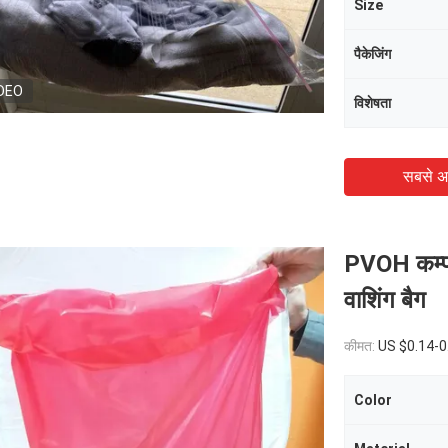
Size
पैकेजिंग
DEO
विशेषता
सबसे अ
PVOH कम्पोस
वाशिंग बैग
कीमत:
US $0.14-0
Color