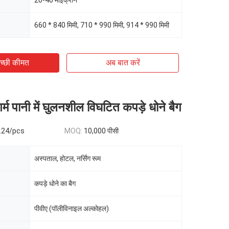
20-40 माइक्रोन
660 * 840 मिमी, 710 * 990 मिमी, 914 * 990 मिमी
च्छी कीमत
अब बात करें
्म पानी में घुलनशील विघटित कपड़े धोने बैग
.24/pcs
MOQ:
10,000 पीसी
अस्पताल, होटल, नर्सिंग रूम
कपड़े धोने का बैग
पीवीए (पॉलीविनाइल अल्कोहल)