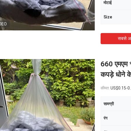
मोटाई
Size
DEO
सबसे अ
660 एमएम *
कपड़े धोने क
कीमत:
US$0.15-0
सामग्री
रंग