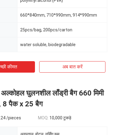
polyvinyl alcohol (PVA)
660*840mm, 710*990mm, 914*990mm
25pcs/bag, 200pcs/carton
water soluble, biodegradable
च्छी कीमत
अब बात करें
 अल्कोहल घुलनशील लाँड्री बैग 660 मिमी
, 8 पैक x 25 बैग
.24 /pieces
MOQ:
10,000 टुकड़े
अस्पताल, होटल, नर्सिंग रूम