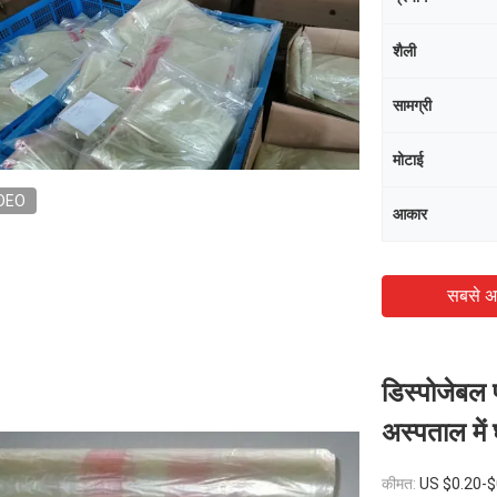
शैली
सामग्री
मोटाई
DEO
आकार
सबसे अ
डिस्पोजेबल प
अस्पताल में
कीमत:
US $0.20-$