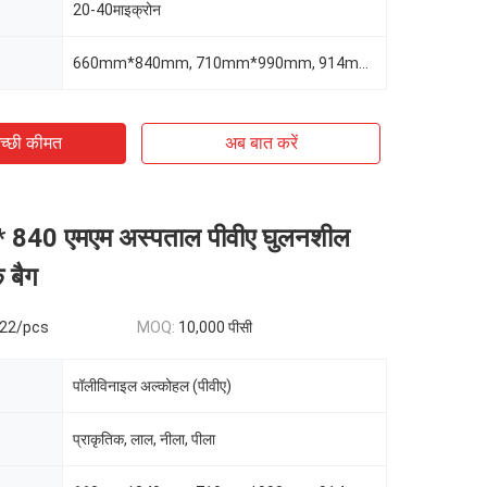
20-40माइक्रोन
660mm*840mm, 710mm*990mm, 914mm*990mm
च्छी कीमत
अब बात करें
 840 एमएम अस्पताल पीवीए घुलनशील
े बैग
.22/pcs
MOQ:
10,000 पीसी
पॉलीविनाइल अल्कोहल (पीवीए)
प्राकृतिक, लाल, नीला, पीला