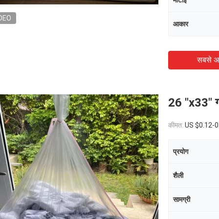
मोटाई
DEO
आकार
सबसे अ
26 "x33" गर
कीमत:
US $0.12-0
प्रयोग
शैली
सामग्री