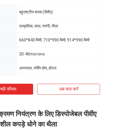
बहुराष्ट्रीय शराब (पीवीए)
प्राकृतिक, लाल, नारंगी, नीला
660*840 मिमी, 710*990 मिमी, 914*990 मिमी
20-40microns
अस्पताल, नर्सिंग होम, होटल
च्छी कीमत
अब बात करें
्रमण नियंत्रण के लिए डिस्पोजेबल पीवीए
नशील कपड़े धोने का थैला