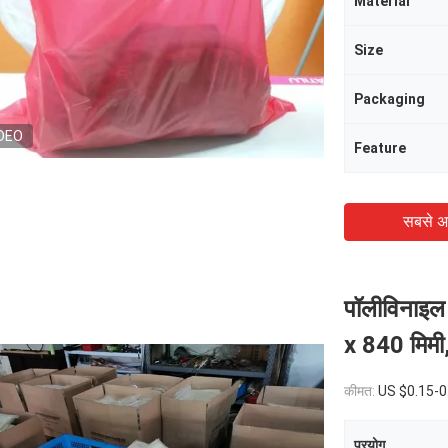
Material
Size
Packaging
DEO
Feature
सबसे अ
पॉलीविनाइल
x 840 मिमी
कीमत:
US $0.15-0
प्रयोग