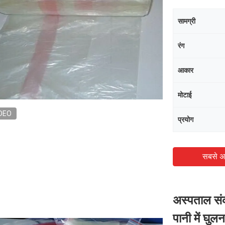
सामग्री
रंग
आकार
मोटाई
DEO
प्रयोग
सबसे अ
अस्पताल संक
पानी में घुल