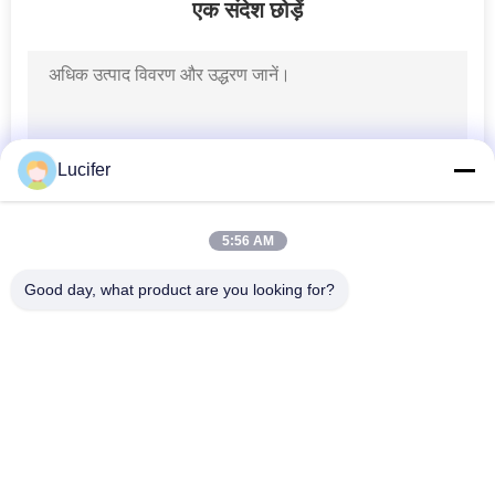
एक संदेश छोड़ें
Lucifer
5:56 AM
Good day, what product are you looking for?
लोकप्रिय श्रेणियां
सभी
जल घुलनशील रिलीज 
पीवीए जल घुलनशील फिल्म
फिल्म
कढ़ाई के लिए पानी 
पीवीए जल घुलनशील थैला
घुलनशील फिल्म