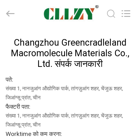
Changzhou
Greencradleland
Macromolecule
Materials
Co.,
Ltd..
All
Rights
घर
Reserved.
Changzhou Greencradleland
Macromolecule Materials Co.,
उत्पाद
Ltd. संपर्क जानकारी
हमारे
पते:
बारे
संख्या 1, नानजुआंग औद्योगिक पार्क, तांगज़ुआंग शहर, चेंजुऊ शहर,
में
जिआंग्सू प्रांत, चीन
फैक्टरी पता:
कारखाने
संख्या 1, नानजुआंग औद्योगिक पार्क, तांगज़ुआंग शहर, चेंजुऊ शहर,
का
जिआंग्सू प्रांत, चीन
Worktime को कम करना:
दौरा