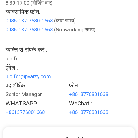
8:30-17:00 (बीजिंग बार)
व्यावसायिक फ़ोन:
गुणवत्ता
0086-137-7680-1668
(काम समय)
नियंत्रण
0086-137-7680-1668
(Nonworking समय)
समाचार
व्यक्ति से संपर्क करें :
lucifer
उद्धरण
ईमेल :
lucifer@pvalzy.com
मांगें
पद शीर्षक :
फोन :
Senior Manager
+8613776801668
साइटमैप
WHATSAPP :
WeChat :
+8613776801668
+8613776801668
PRIVACY
POLICY