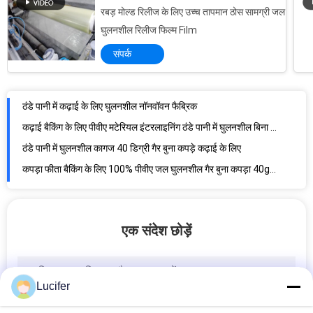
रबड़ मोल्ड रिलीज के लिए उच्च तापमान ठोस सामग्री जल
ठंडे पानी में कढ़ाई के लिए घुलनशील नॉनवॉवन फैब्रिक
घुलनशील रिलीज फिल्म Film
कढ़ाई बैकिंग के लिए पीवीए मटेरियल इंटरलाइनिंग ठंडे पानी में घुलनशील बिना बुने हुए कपड़े
संपर्क
ठंडे पानी में घुलनशील कागज 40 डिग्री गैर बुना कपड़े कढ़ाई के लिए
कपड़ा फीता बैकिंग के लिए 100% पीवीए जल घुलनशील गैर बुना कपड़ा 40gsm
रोल पर नि: शुल्क नमूना 40 डिग्री सफेद पीवीए ठंडे पानी में घुलनशील गैर बुना हुआ कपड़ा
पीएवी ठंडा पानी घुलनशील कागज कढ़ाई के लिए गैर बुना हुआ कपड़ा भंग
कढ़ाई उत्पादों के लिए पर्यावरण के अनुकूल PVA फाइबर ठंडा पानी घुलनशील गैर बुना हुआ पेपर फैब्रिक
कढ़ाई बैकिंग के लिए 20/40/60 डिग्री ठंडा / गर्म पानी में घुलनशील स्टेबलाइजर pva पानी में घुलनशील पेपर गैर बुना हुआ कपड़ा
PVA ठंडे पानी में घुलनशील कढ़ाई समर्थन कागज गैर बुना हुआ कपड़ा
ठंडा पानी घुलनशील गैर बुना कपड़ा, परिधान विघटन पीवीए इंटरलाइनिंग फैब्रिक
एक संदेश छोड़ें
कढ़ाई पीवीए शीत जल घुलनशील गैर बुना कपड़ा एसजीएस / एमएसडीएस प्रमाणित
30 फीट पानी घुलनशील गैर बुना कपड़ा / कपड़ा फीता बैकिंग के लिए विघटनकारी कढ़ाई फैब्रिक
उभरा हुआ ठंडा पानी घुलनशील कपड़ा, 100% पीवीए कढ़ाई समर्थन
Lucifer
पॉलीविनाइल अल्कोहल वाटर घुलनशील पैकेजिंग फिल्म / बैग