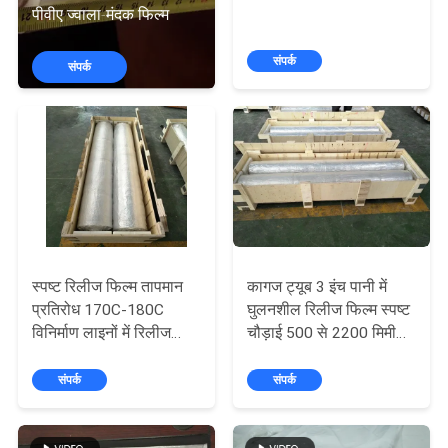
पीवीए ज्वाला-मंदक फिल्म
गुणवत्ता
संपर्क
संपर्क
नियंत्रण
समाचार
उद्धरण
मांगें
स्पष्ट रिलीज फिल्म तापमान
कागज ट्यूब 3 इंच पानी में
प्रतिरोध 170C-180C
घुलनशील रिलीज फिल्म स्पष्ट
साइटमैप
विनिर्माण लाइनों में रिलीज
चौड़ाई 500 से 2200 मिमी
प्रदर्शन और थर्मल प्रतिरोध
पैकेजिंग और औद्योगिक
प्रदान करता है
अनुप्रयोगों के लिए आदर्श
PRIVACY
संपर्क
संपर्क
POLICY