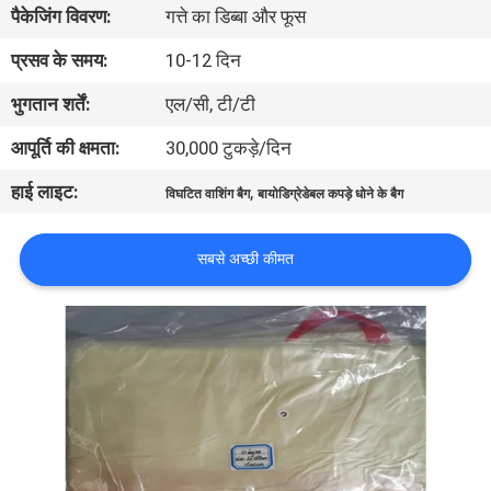
पैकेजिंग विवरण:
गत्ते का डिब्बा और फूस
गुणवत्ता
प्रसव के समय:
10-12 दिन
नियंत्रण
भुगतान शर्तें:
एल/सी, टी/टी
आपूर्ति की क्षमता:
30,000 टुकड़े/दिन
समाचार
हाई लाइट:
,
विघटित वाशिंग बैग
बायोडिग्रेडेबल कपड़े धोने के बैग
उद्धरण
सबसे अच्छी कीमत
मांगें
साइटमैप
PRIVACY
POLICY