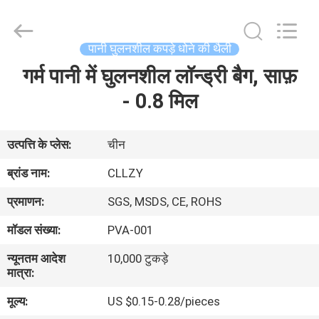
Changzhou
Greencradleland
Macromolecule
Materials
Co.,
पानी घुलनशील कपड़े धोने की थैली
Ltd..
All
Rights
गर्म पानी में घुलनशील लॉन्ड्री बैग, साफ़
घर
Reserved.
- 0.8 मिल
उत्पाद
उत्पत्ति के प्लेस:
चीन
हमारे
ब्रांड नाम:
CLLZY
बारे
प्रमाणन:
SGS, MSDS, CE, ROHS
में
मॉडल संख्या:
PVA-001
न्यूनतम आदेश
10,000 टुकड़े
कारखाने
मात्रा:
का
मूल्य:
US $0.15-0.28/pieces
दौरा