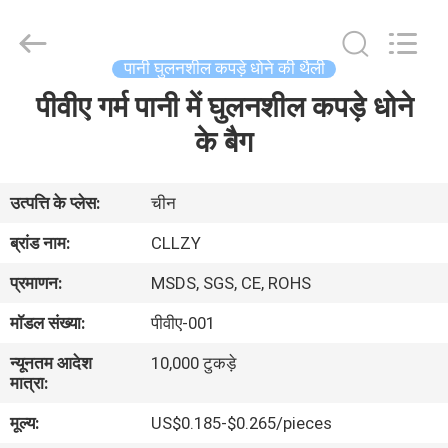
Changzhou
Greencradleland
Macromolecule
Materials
Co.,
पानी घुलनशील कपड़े धोने की थैली
Ltd..
All
Rights
पीवीए गर्म पानी में घुलनशील कपड़े धोने
घर
Reserved.
के बैग
उत्पाद
उत्पत्ति के प्लेस:
चीन
हमारे
ब्रांड नाम:
CLLZY
बारे
प्रमाणन:
MSDS, SGS, CE, ROHS
में
मॉडल संख्या:
पीवीए-001
न्यूनतम आदेश
10,000 टुकड़े
कारखाने
मात्रा:
का
मूल्य:
US$0.185-$0.265/pieces
दौरा