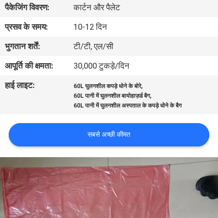
पैकेजिंग विवरण:
कार्टन और पैलेट
गुणवत्ता
प्रसव के समय:
10-12 दिन
नियंत्रण
भुगतान शर्तें:
टी/टी, एल/सी
आपूर्ति की क्षमता:
30,000 टुकड़े/दिन
समाचार
हाई लाइट:
,
60L घुलनशील कपड़े धोने के बोरे
,
60L पानी में घुलनशील बायोहाज़र्ड बैग
उद्धरण
60L पानी में घुलनशील अस्पताल के कपड़े धोने के बैग
मांगें
सबसे अच्छी कीमत
साइटमैप
PRIVACY
POLICY