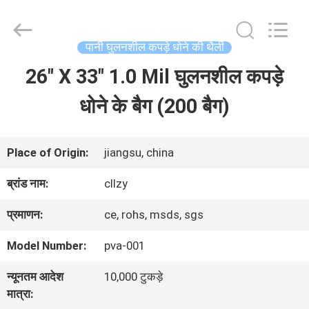
Changzhou
Greencradleland
Macromolecule
Materials
पानी घुलनशील कपड़े धोने की थैली
Co.,
Ltd..
26" X 33" 1.0 Mil घुलनशील कपड़े
घर
All
Rights
Reserved.
धोने के बैग (200 बैग)
उत्पाद
Place of Origin:
jiangsu, china
हमारे
ब्रांड नाम:
cllzy
बारे
प्रमाणन:
ce, rohs, msds, sgs
में
Model Number:
pva-001
न्यूनतम आदेश
10,000 टुकड़े
कारखाने
मात्रा: