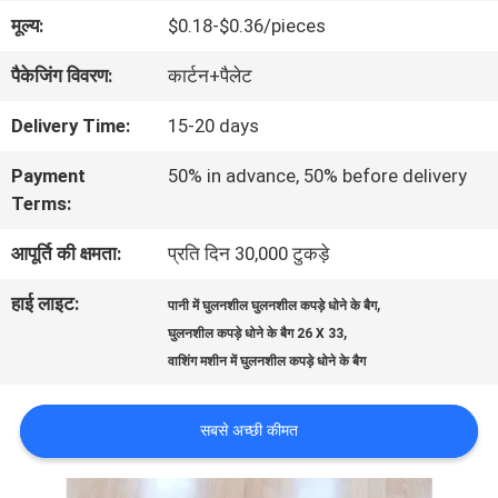
का
मूल्य:
$0.18-$0.36/pieces
दौरा
पैकेजिंग विवरण:
कार्टन+पैलेट
Delivery Time:
15-20 days
गुणवत्ता
Payment
50% in advance, 50% before delivery
नियंत्रण
Terms:
आपूर्ति की क्षमता:
प्रति दिन 30,000 टुकड़े
समाचार
हाई लाइट:
,
पानी में घुलनशील घुलनशील कपड़े धोने के बैग
,
घुलनशील कपड़े धोने के बैग 26 X 33
उद्धरण
वाशिंग मशीन में घुलनशील कपड़े धोने के बैग
मांगें
सबसे अच्छी कीमत
साइटमैप