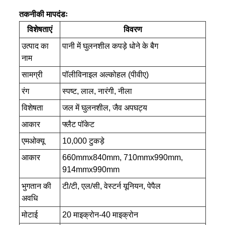
तकनीकी मापदंडः
विशेषताएं
विवरण
उत्पाद का
पानी में घुलनशील कपड़े धोने के बैग
नाम
सामग्री
पॉलीविनाइल अल्कोहल (पीवीए)
रंग
स्पष्ट, लाल, नारंगी, नीला
विशेषता
जल में घुलनशील, जैव अपघट्य
आकार
फ्लैट पॉकेट
एमओक्यू
10,000 टुकड़े
आकार
660mmx840mm, 710mmx990mm,
914mmx990mm
भुगतान की
टी/टी, एल/सी, वेस्टर्न यूनियन, पेपैल
अवधि
मोटाई
20 माइक्रोन-40 माइक्रोन