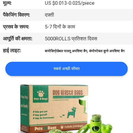
मूल्य:
US $0.013-0.025/piece
पैकेजिंग विवरण:
दफ़्ती
गुणवत्ता
नियंत्रण
प्रसव के समय:
5-7 दिनों के काम
आपूर्ति की क्षमता:
5000ROLLS प्रतिशत दिवस
समाचार
हाई लाइट:
,
बायोडिग्रेडेबल पालतू अपशिष्ट बैग
कंपोस्टेबल कुत्ते अपशिष्ट बैग
उद्धरण
सबसे अच्छी कीमत
मांगें
साइटमैप
PRIVACY
POLICY