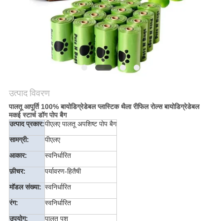
उत्पाद विवरण
पालतू आपूर्ति 100% बायोडिग्रेडेबल प्लास्टिक थैला रीफिल रोल्स बायोडिग्रेडेबल
मकई स्टार्च डॉग पोप बैग
उत्पाद प्रकार:
पीएलए पालतू अपशिष्ट पोप बैग
सामग्री:
पीएलए
आकार:
स्वनिर्धारित
फ़ीचर:
पर्यावरण-हितैषी
मॉडल संख्या:
स्वनिर्धारित
रंग:
स्वनिर्धारित
उपयोग:
पालतू पशु