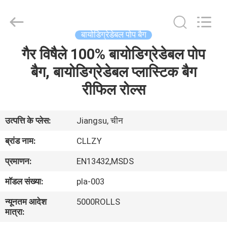
Changzhou
Greencradleland
Macromolecule
Materials
Co.,
बायोडिग्रेडेबल पोप बैग
Ltd..
All
Rights
गैर विषैले 100% बायोडिग्रेडेबल पोप
घर
Reserved.
बैग, बायोडिग्रेडेबल प्लास्टिक बैग
उत्पाद
रीफिल रोल्स
हमारे
उत्पत्ति के प्लेस:
Jiangsu, चीन
बारे
ब्रांड नाम:
CLLZY
में
प्रमाणन:
EN13432,MSDS
मॉडल संख्या:
pla-003
कारखाने
न्यूनतम आदेश
5000ROLLS
का
मात्रा:
दौरा