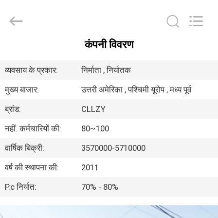
Changzhou
Greencradleland
Macromolecule
Materials
Co.,
Ltd..
All
कंपनी विवरण
Rights
घर
Reserved.
व्यवसाय के प्रकार:
निर्माता , निर्यातक
उत्पाद
मुख्य बाजार:
उत्तरी अमेरिका , पश्चिमी यूरोप , मध्य पूर्व
ब्रांड:
CLLZY
हमारे
नहीं. कर्मचारियों की:
80~100
बारे
में
वार्षिक बिक्री:
3570000-5710000
वर्ष की स्थापना की:
2011
कारखाने
P.c निर्यात:
70% - 80%
का
दौरा