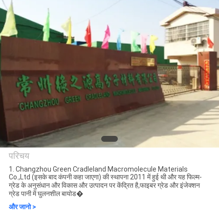
गुणवत्ता
नियंत्रण
समाचार
उद्धरण
मांगें
साइटमैप
परिचय
1. Changzhou Green Cradleland Macromolecule Materials
Co.,Ltd (इसके बाद कंपनी कहा जाएगा) की स्थापना 2011 में हुई थी और यह फिल्म-
Changzhou Greencradleland
PRIVACY
ग्रेड के अनुसंधान और विकास और उत्पादन पर केंद्रित है,फाइबर ग्रेड और इंजेक्शन
ग्रेड पानी में घुलनशील बायोड�
Macromolecule Materials Co.,
POLICY
और जानो >
Ltd.