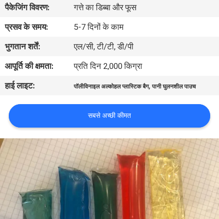
पैकेजिंग विवरण:
गत्ते का डिब्बा और फूस
गुणवत्ता
प्रसव के समय:
5-7 दिनों के काम
नियंत्रण
भुगतान शर्तें:
एल/सी, टी/टी, डी/पी
आपूर्ति की क्षमता:
प्रति दिन 2,000 किग्रा
समाचार
हाई लाइट:
,
पॉलीविनाइल अल्कोहल प्लास्टिक बैग
पानी घुलनशील पाउच
उद्धरण
सबसे अच्छी कीमत
मांगें
साइटमैप
PRIVACY
POLICY