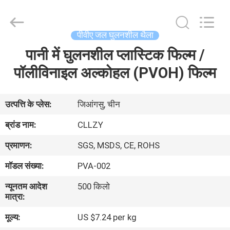
Changzhou
Greencradleland
Macromolecule
Materials
Co.,
पीवीए जल घुलनशील थैला
Ltd..
All
Rights
पानी में घुलनशील प्लास्टिक फिल्म /
घर
Reserved.
पॉलीविनाइल अल्कोहल (PVOH) फिल्म
उत्पाद
उत्पत्ति के प्लेस:
जिआंगसु, चीन
हमारे
ब्रांड नाम:
CLLZY
बारे
प्रमाणन:
SGS, MSDS, CE, ROHS
में
मॉडल संख्या:
PVA-002
न्यूनतम आदेश
500 किलो
कारखाने
मात्रा:
का
मूल्य:
US $7.24 per kg
दौरा