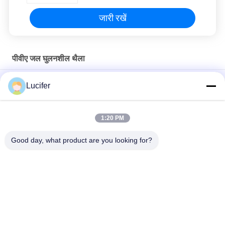
जारी रखें
पीवीए जल घुलनशील थैला
100% बायोडिग्रेडेबल पीवीए पानी में घुलनशील बैग टी-शर्ट खरीदारी कस्टम मुद्रित
Lucifer
लोगो
660 मिमी x 840 मिमी x 25 माइक्रोन अस्पताल गर्म पानी में घुलनशील लाँड्री बैग
1:20 PM
कृषि ठोस पाउडर के लिए डिस्पोजेबल पीवीए ठंडा पानी घुलनशील प्लास्टिक बैग
Good day, what product are you looking for?
लोकप्रिय श्रेणियां
सभी
जल घुलनशील रिलीज 
पीवीए जल घुलनशील फिल्म
फिल्म
कढ़ाई के लिए पानी 
पीवीए जल घुलनशील थैला