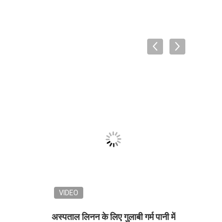
VIDEO
" 0.8 मिली पानी में घुलनशील
मेडिकल पीवीए घुलनशील लाँड्री ब