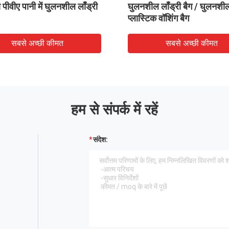
ील
लाँड्री बैग, अस्पताल में घुलनशील वाशिंग
बैग, 20
बैग Bag
सबसे अच्छी कीमत
हम से संपर्क में रहें
संदेश: