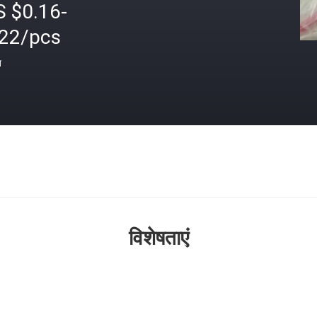
S $0.16-
.22/pcs
त
विशेषताएं