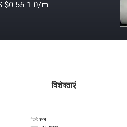
S $0.55-1.0/m
त
विशेषताएं
पैटर्न:
उभरा