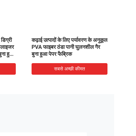
पानी घुलनशील गैर बुना कपड़ा /
कढ़ाई पीवीए शीत जल घुलनशील ग
ीता बैकिंग के लिए विघटनकारी
कपड़ा एसजीएस / एमएसडीएस प
ैब्रिक
सबसे अच्छी कीमत
सबसे अच्छी कीमत