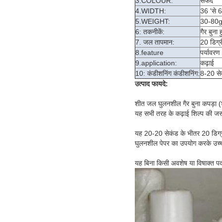
3.COLOUR:
सफेद
4.WIDTH:
36 'से 
5.WEIGHT:
30-80
6: तकनीकें:
गैर बुना 
7. जल तापमान:
20 डिग्र
8.feature
पर्यावरण
9.application:
कढ़ाई
10: कंडीशनिंग कंडीशनिंग:
8-20 सेक
उत्पाद फायदे:
शीत जल घुलनशील गैर बुना कपड़ा (
यह सभी तरह के कढ़ाई शिल्प की जरू
यह 20-20 सेकंड के भीतर 20 डिग्री 
घुलनशील पेपर का उपयोग करके उच्च ग
यह बिना किसी अवशेष या विषाक्त पदा