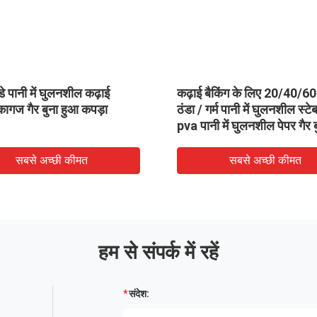
ुलनशील
उभरा हुआ ठंडा पानी घुलनशील कपड़ा,
30 फीट 
100% पीवीए कढ़ाई समर्थन
कपड़ा फ
कढ़ाई फ
सबसे अच्छी कीमत
हम से संपर्क में रहें
संदेश: