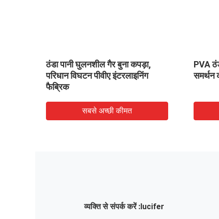
पादों के लिए पर्यावरण के अनुकूल
कढ़ाई के लिए पीवीए ठंडा पानी घ
र ठंडा पानी घुलनशील गैर
गैर बुना कपड़ा उभरा पैटर्न
पेपर फैब्रिक
सबसे अच्छी कीमत
सबसे अच्छी कीमत
व्यक्ति से संपर्क करें :
lucifer