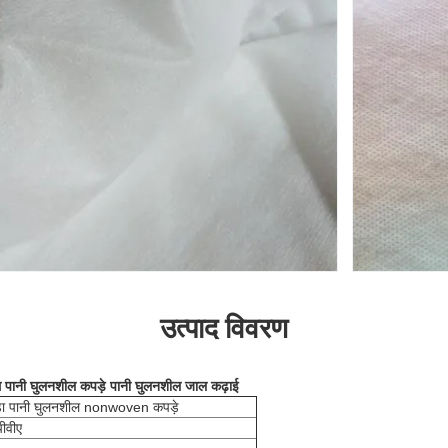
उत्पाद विवरण
ाम पानी घुलनशील कपड़े पानी घुलनशील जाल कढ़ाई
ंडा पानी घुलनशील nonwoven कपड़े
ीवीए