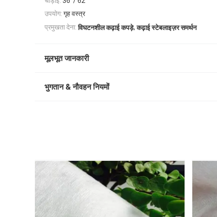
चौड़ाई:
36 '/ 62'
उपयोग:
गृह वस्त्र
,
प्रमुखता देना:
विघटनशील कढ़ाई कपड़े
कढ़ाई स्टेबलाइज़र समर्थन
मूलभूत जानकारी
भुगतान & नौवहन नियमों