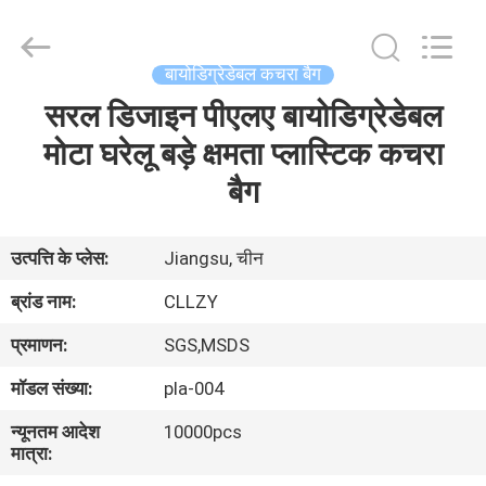
Changzhou
Greencradleland
Macromolecule
Materials
Co.,
बायोडिग्रेडेबल कचरा बैग
Ltd..
All
Rights
सरल डिजाइन पीएलए बायोडिग्रेडेबल
घर
Reserved.
मोटा घरेलू बड़े क्षमता प्लास्टिक कचरा
उत्पाद
बैग
हमारे
उत्पत्ति के प्लेस:
Jiangsu, चीन
बारे
ब्रांड नाम:
CLLZY
में
प्रमाणन:
SGS,MSDS
मॉडल संख्या:
pla-004
कारखाने
न्यूनतम आदेश
10000pcs
का
मात्रा:
दौरा