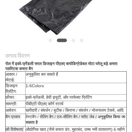
उत्पाद विवरण
रोल में इको-फ्रेंडली सरल डिजाइन पीएलए बायोडिग्रेडेबल मोटा घरेलू बड़े क्षमता
प्लास्टिक कचरा बैग
आकार /
अनुकूलित कर सकते हैं
मोटाई:
डिजाइन
1-6Colors
प्रिंटिंग:
फ़ीचर:
इको-फ्रेंडली, हेवी ड्यूटी, और परफेक्ट प्रिंटिंग
सामग्री:
पीबीएटी पीएलए कॉर्न स्टार्च
आवेदन:
खरीदारी / संवर्धन / बुटीक / किराना / संवर्धन / भोजनालय टेकवे, आदि
बैग प्रकार
वेस्टबैग /
रोलिंग बैग / एज-सीलिंग बैग / फ्लैट जेब /
अनुकूलित किया जा
सकता है
की विशेषताएं
औद्योगिक खाद (जैसे कचरा डंप, मुहरबंद, उच्च नमी वातावरण) 6 महीने