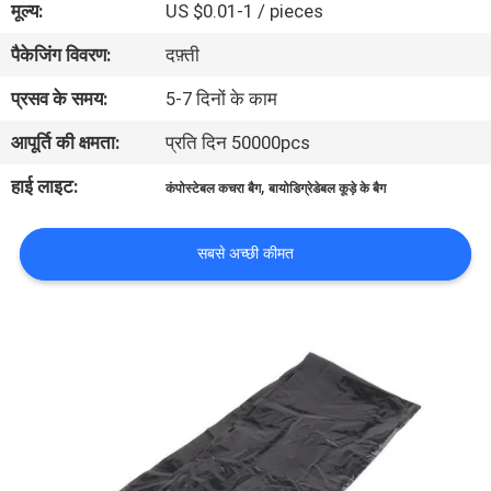
मूल्य:
US $0.01-1 / pieces
पैकेजिंग विवरण:
दफ़्ती
गुणवत्ता
नियंत्रण
प्रसव के समय:
5-7 दिनों के काम
आपूर्ति की क्षमता:
प्रति दिन 50000pcs
समाचार
हाई लाइट:
,
कंपोस्टेबल कचरा बैग
बायोडिग्रेडेबल कूड़े के बैग
उद्धरण
सबसे अच्छी कीमत
मांगें
साइटमैप
PRIVACY
POLICY