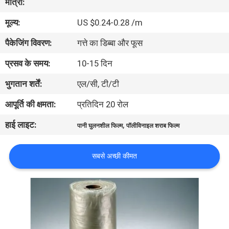
मात्रा:
मूल्य:
US $0.24-0.28 /m
गुणवत्ता
पैकेजिंग विवरण:
गत्ते का डिब्बा और फूस
नियंत्रण
प्रसव के समय:
10-15 दिन
समाचार
भुगतान शर्तें:
एल/सी, टी/टी
आपूर्ति की क्षमता:
प्रतिदिन 20 रोल
उद्धरण
हाई लाइट:
,
पानी घुलनशील फिल्म
पॉलीविनाइल शराब फिल्म
मांगें
सबसे अच्छी कीमत
साइटमैप
PRIVACY
POLICY