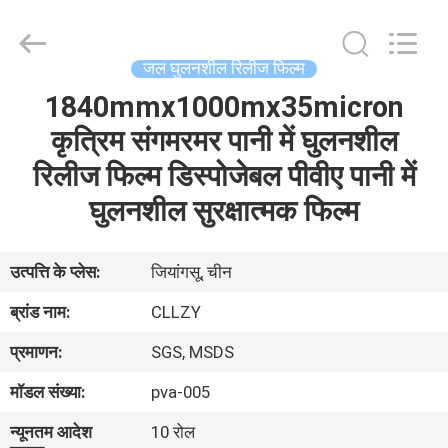
Changzhou
Greencradleland
Macromolecule
Materials
Co.,
जल घुलनशील रिलीज फिल्म
Ltd..
All
Rights
1840mmx1000mx35micron
घर
Reserved.
कृत्रिम संगमरमर पानी में घुलनशील
उत्पाद
रिलीज फिल्म डिस्पोजेबल पीवीए पानी में
घुलनशील सुरक्षात्मक फिल्म
हमारे
बारे
उत्पत्ति के प्लेस:
जियांगसू, चीन
में
ब्रांड नाम:
CLLZY
प्रमाणन:
SGS, MSDS
कारखाने
मॉडल संख्या:
pva-005
का
न्यूनतम आदेश
10 रोल
दौरा