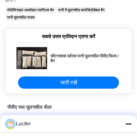
होगा।
पॉलीविनाइल अल्कोहल प्लास्टिक बैग
पानी में घुलनशील बायोडिग्रेडेबल बैग
पानी घुलनशील पाउच
सबसे उत्तम प्रतिदान प्राप्त करें
कीटनाशक उर्वरक पानी घुलनशील पीवीए फिल्म /
बैग
जारी रखें
पीवीए जल घुलनशील थैला
100% बायोडिग्रेडेबल पीवीए पानी में घुलनशील बैग टी-शर्ट खरीदारी कस्टम मुद्रित
Lucifer
लोगो