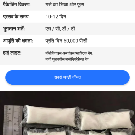
पैकेजिंग विवरण:
गत्ते का डिब्बा और फूस
गुणवत्ता
प्रसव के समय:
10-12 दिन
नियंत्रण
भुगतान शर्तें:
एल / सी, टी / टी
आपूर्ति की क्षमता:
प्रति दिन 50,000 पीसी
समाचार
हाई लाइट:
,
पॉलीविनाइल अल्कोहल प्लास्टिक बैग
पानी घुलनशील बायोडिग्रेडेबल बैग
उद्धरण
मांगें
सबसे अच्छी कीमत
साइटमैप
PRIVACY
POLICY