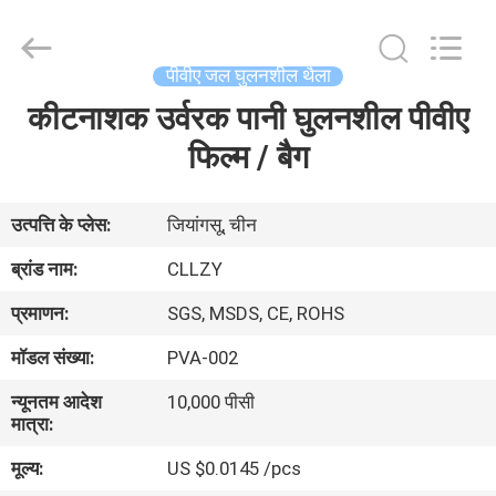
Changzhou
Greencradleland
Macromolecule
Materials
Co.,
पीवीए जल घुलनशील थैला
Ltd..
All
Rights
कीटनाशक उर्वरक पानी घुलनशील पीवीए
घर
Reserved.
फिल्म / बैग
उत्पाद
उत्पत्ति के प्लेस:
जियांगसू, चीन
हमारे
ब्रांड नाम:
CLLZY
बारे
प्रमाणन:
SGS, MSDS, CE, ROHS
में
मॉडल संख्या:
PVA-002
न्यूनतम आदेश
10,000 पीसी
कारखाने
मात्रा:
का
मूल्य:
US $0.0145 /pcs
दौरा