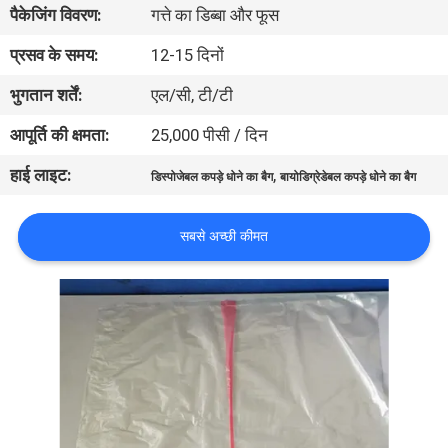
पैकेजिंग विवरण:
गत्ते का डिब्बा और फूस
गुणवत्ता
प्रसव के समय:
12-15 दिनों
नियंत्रण
भुगतान शर्तें:
एल/सी, टी/टी
आपूर्ति की क्षमता:
25,000 पीसी / दिन
समाचार
हाई लाइट:
,
डिस्पोजेबल कपड़े धोने का बैग
बायोडिग्रेडेबल कपड़े धोने का बैग
उद्धरण
सबसे अच्छी कीमत
मांगें
साइटमैप
PRIVACY
POLICY