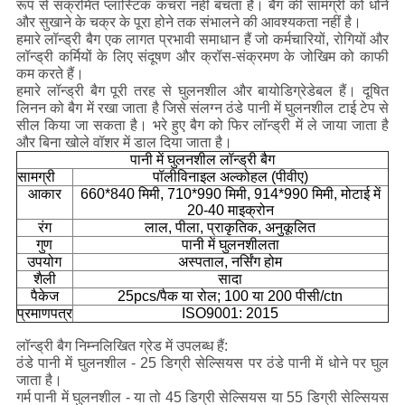
रूप से संक्रमित प्लास्टिक कचरा नहीं बचता है। बैग की सामग्री को धोने
और सुखाने के चक्र के पूरा होने तक संभालने की आवश्यकता नहीं है।
हमारे लॉन्ड्री बैग एक लागत प्रभावी समाधान हैं जो कर्मचारियों, रोगियों और
लॉन्ड्री कर्मियों के लिए संदूषण और क्रॉस-संक्रमण के जोखिम को काफी
कम करते हैं।
हमारे लॉन्ड्री बैग पूरी तरह से घुलनशील और बायोडिग्रेडेबल हैं। दूषित
लिनन को बैग में रखा जाता है जिसे संलग्न ठंडे पानी में घुलनशील टाई टेप से
सील किया जा सकता है। भरे हुए बैग को फिर लॉन्ड्री में ले जाया जाता है
और बिना खोले वॉशर में डाल दिया जाता है।
पानी में घुलनशील लॉन्ड्री बैग
सामग्री
पॉलीविनाइल अल्कोहल (पीवीए)
आकार
660*840 मिमी, 710*990 मिमी, 914*990 मिमी, मोटाई में
20-40 माइक्रोन
रंग
लाल, पीला, प्राकृतिक, अनुकूलित
गुण
पानी में घुलनशीलता
उपयोग
अस्पताल, नर्सिंग होम
शैली
सादा
पैकेज
25pcs/पैक या रोल; 100 या 200 पीसी/ctn
प्रमाणपत्र
ISO9001: 2015
लॉन्ड्री बैग निम्नलिखित ग्रेड में उपलब्ध हैं:
ठंडे पानी में घुलनशील - 25 डिग्री सेल्सियस पर ठंडे पानी में धोने पर घुल
जाता है।
गर्म पानी में घुलनशील - या तो 45 डिग्री सेल्सियस या 55 डिग्री सेल्सियस