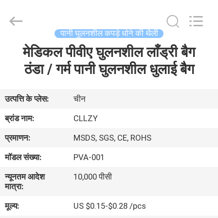
Changzhou
Greencradleland
Macromolecule
Materials
Co.,
पानी घुलनशील कपड़े धोने की थैली
Ltd..
All
Rights
मेडिकल पीवीए घुलनशील लाँड्री बैग
घर
Reserved.
ठंडा / गर्म पानी घुलनशील धुलाई बैग
उत्पाद
उत्पत्ति के प्लेस:
चीन
हमारे
ब्रांड नाम:
CLLZY
बारे
प्रमाणन:
MSDS, SGS, CE, ROHS
में
मॉडल संख्या:
PVA-001
न्यूनतम आदेश
10,000 पीसी
कारखाने
मात्रा:
का
मूल्य:
US $0.15-$0.28 /pcs
दौरा