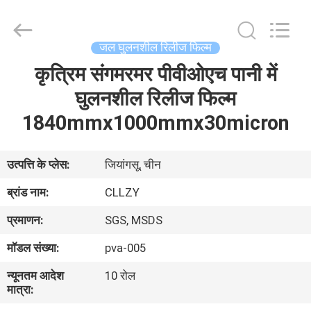
Changzhou
Greencradleland
Macromolecule
Materials
Co.,
जल घुलनशील रिलीज फिल्म
Ltd..
All
Rights
कृत्रिम संगमरमर पीवीओएच पानी में
घर
Reserved.
घुलनशील रिलीज फिल्म
उत्पाद
1840mmx1000mmx30micron
हमारे
उत्पत्ति के प्लेस:
जियांगसू, चीन
बारे
ब्रांड नाम:
CLLZY
में
प्रमाणन:
SGS, MSDS
मॉडल संख्या:
pva-005
कारखाने
न्यूनतम आदेश
10 रोल
का
मात्रा:
दौरा