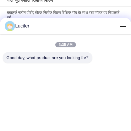
जल घुलनशील रिलीज फिल्म
क्वार्ट्ज स्टोन पीवीए मोल्ड रिलीज फिल्म विशिष्ट गोंद के साथ रबर मोल्ड पर चिपकाई
गई
Lucifer
क्वार्ट्ज पत्थर की चादरों के लिए 1850mmx1000mx38micron PVA रिलीज़
फिल्म
3:35 AM
उच्च तापमान / शक्ति के साथ 1840mmx1000mx30micron पीवीए पानी में
घुलनशील रिलीज फिल्म
Good day, what product are you looking for?
लोकप्रिय श्रेणियां
सभी
जल घुलनशील रिलीज 
पीवीए जल घुलनशील फिल्म
फिल्म
कढ़ाई के लिए पानी 
पीवीए जल घुलनशील थैला
घुलनशील फिल्म
पानी घुलनशील कपड़े धोने 
पानी घुलनशील गैर बुना 
की थैली
कपड़ा