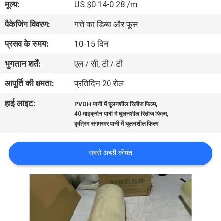
मूल्य:
US $0.14-0.28 /m
पैकेजिंग विवरण:
गत्ते का डिब्बा और फूस
गुणवत्ता
नियंत्रण
प्रसव के समय:
10-15 दिन
भुगतान शर्तें:
एल / सी, टी / टी
समाचार
आपूर्ति की क्षमता:
प्रतिदिन 20 रोल
हाई लाइट:
,
PVOH पानी में घुलनशील रिलीज फिल्म
उद्धरण
,
40 माइक्रोन पानी में घुलनशील रिलीज फिल्म
मांगें
कृत्रिम संगमरमर पानी में घुलनशील फिल्म
सबसे अच्छी कीमत
साइटमैप
PRIVACY
POLICY