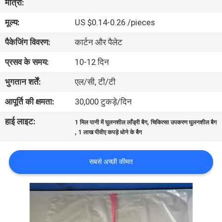
मात्रा:
मूल्य:
US $0.14-0.26 /pieces
गुणवत्ता
पैकेजिंग विवरण:
कार्टन और पैलेट
नियंत्रण
प्रसव के समय:
10-12 दिन
समाचार
भुगतान शर्तें:
एल/सी, टी/टी
आपूर्ति की क्षमता:
30,000 टुकड़े/दिन
उद्धरण
हाई लाइट:
,
1 मिल पानी में घुलनशील लाँड्री बैग
चिकित्सा उपकरण घुलनशील बैग
मांगें
,
1 लाख पीवीए कपड़े धोने के बैग
साइटमैप
सबसे अच्छी कीमत
PRIVACY
POLICY