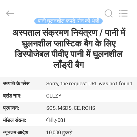
Changzhou
Greencradleland
Macromolecule
Materials
Co.,
पानी घुलनशील कपड़े धोने की थैली
Ltd..
All
Rights
अस्पताल संक्रमण नियंत्रण / पानी में
घर
Reserved.
घुलनशील प्लास्टिक बैग के लिए
उत्पाद
डिस्पोजेबल पीवीए पानी में घुलनशील
लाँड्री बैग
हमारे
बारे
उत्पत्ति के प्लेस:
Sorry, the request URL was not found
में
ब्रांड नाम:
CLLZY
प्रमाणन:
SGS, MSDS, CE, ROHS
कारखाने
मॉडल संख्या:
पीवीए-001
का
न्यूनतम आदेश
10,000 टुकड़े
दौरा