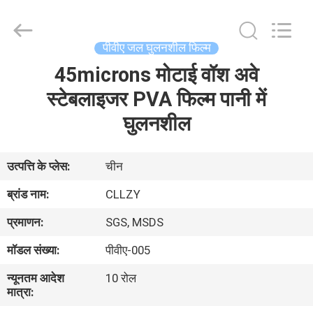
Changzhou
Greencradleland
Macromolecule
Materials
Co.,
पीवीए जल घुलनशील फिल्म
Ltd..
All
Rights
45microns मोटाई वॉश अवे
घर
Reserved.
स्टेबलाइजर PVA फिल्म पानी में
उत्पाद
घुलनशील
हमारे
उत्पत्ति के प्लेस:
चीन
बारे
ब्रांड नाम:
CLLZY
में
प्रमाणन:
SGS, MSDS
मॉडल संख्या:
पीवीए-005
कारखाने
न्यूनतम आदेश
10 रोल
का
मात्रा:
दौरा