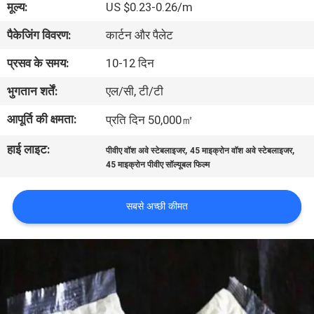
मूल्य:
US $0.23-0.26/m
पैकेजिंग विवरण:
कार्टन और पैलेट
गुणवत्ता
नियंत्रण
प्रसव के समय:
10-12 दिन
भुगतान शर्तें:
एल/सी, टी/टी
समाचार
आपूर्ति की क्षमता:
प्रति दिन 50,000㎡
हाई लाइट:
,
,
उद्धरण
पीवीए वॉश अवे स्टेबलाइजर
45 माइक्रोन वॉश अवे स्टेबलाइजर
45 माइक्रोन पीवीए सॉल्यूबल फिल्म
मांगें
सबसे अच्छी कीमत
साइटमैप
PRIVACY
POLICY