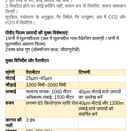
2 पूरी तरह से भंग, कोई अवशेष नहीं बचा।
3 विघटित होने पर कोई कर्लिंग नहीं, समान रूप से वितरित, समान समाधान
डिग्री।
सुरक्षित, पर्यावरण के अनुकूल, गैर विषैले, गैर प्रदूषण, अंत में CO2 और
H2O में विघटित।
पीवीए फिल्म उत्पादों की मुख्य विशेषताएं:
1पानी में घुलनशीलता (जल में घुलनशील नरम पैकेजिंग सामग्री / पानी में
घुलनशील आवरण फिल्म)
2उच्च बाधा गुण (ऑक्सीजन बाधा; जीवाणुरोधी)
मुख्य विनिर्देश और पैरामीटर
श्रेणी
पैरामीटर
टिप्पणी
मोटाई
25μm~45μm
चौड़ाई
1000 मिमी~2000 मिमी
लम्बाई
सामान्य मानकः 1000 मीटर
40μm मोटाई वाले उत्पादों
अधिकतम लंबाईः 1500 मीटर
का उल्लेख करें
वजन
लगभग 65 किलोग्राम प्रति रोल
40μm मोटाई और 1200m
लंबाई वाले उत्पादों को
संदर्भित करें
कागज की
3 इंच
नली