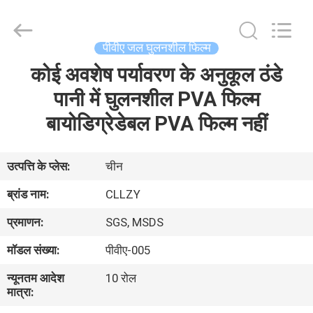
Changzhou
Greencradleland
Macromolecule
Materials
Co.,
पीवीए जल घुलनशील फिल्म
Ltd..
All
Rights
कोई अवशेष पर्यावरण के अनुकूल ठंडे
घर
Reserved.
पानी में घुलनशील PVA फिल्म
उत्पाद
बायोडिग्रेडेबल PVA फिल्म नहीं
हमारे
उत्पत्ति के प्लेस:
चीन
बारे
ब्रांड नाम:
CLLZY
में
प्रमाणन:
SGS, MSDS
मॉडल संख्या:
पीवीए-005
कारखाने
न्यूनतम आदेश
10 रोल
का
मात्रा:
दौरा