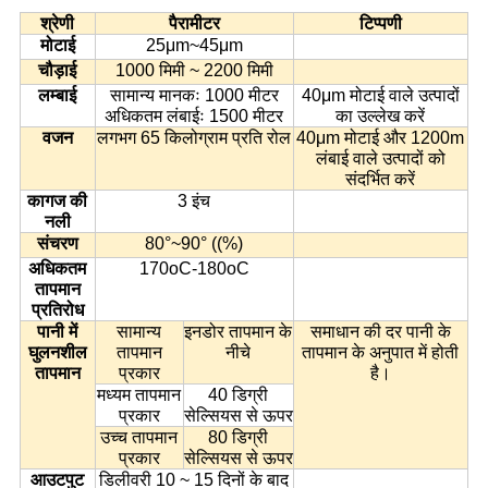
श्रेणी
पैरामीटर
टिप्पणी
मोटाई
25μm~45μm
चौड़ाई
1000 मिमी ~ 2200 मिमी
लम्बाई
सामान्य मानकः 1000 मीटर
40μm मोटाई वाले उत्पादों
अधिकतम लंबाईः 1500 मीटर
का उल्लेख करें
वजन
लगभग 65 किलोग्राम प्रति रोल
40μm मोटाई और 1200m
लंबाई वाले उत्पादों को
संदर्भित करें
कागज की
3 इंच
नली
संचरण
80°~90° ((%)
अधिकतम
170oC-180oC
तापमान
प्रतिरोध
पानी में
सामान्य
इनडोर तापमान के
समाधान की दर पानी के
घुलनशील
तापमान
नीचे
तापमान के अनुपात में होती
तापमान
प्रकार
है।
मध्यम तापमान
40 डिग्री
प्रकार
सेल्सियस से ऊपर
उच्च तापमान
80 डिग्री
प्रकार
सेल्सियस से ऊपर
आउटपुट
डिलीवरी 10 ~ 15 दिनों के बाद