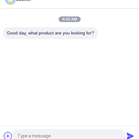
क्वार्ट्ज पत्थर की चादरों के लिए 1850mmx1000mx38micron PVA रिलीज़
फिल्म
9:42 AM
उच्च तापमान / शक्ति के साथ 1840mmx1000mx30micron पीवीए पानी में
घुलनशील रिलीज फिल्म
Good day, what product are you looking for?
लोकप्रिय श्रेणियां
सभी
जल घुलनशील रिलीज 
पीवीए जल घुलनशील फिल्म
फिल्म
कढ़ाई के लिए पानी 
पीवीए जल घुलनशील थैला
घुलनशील फिल्म
पानी घुलनशील कपड़े धोने 
पानी घुलनशील गैर बुना 
की थैली
कपड़ा
पीवीए पानी घुलनशील बीज 
बायोडिग्रेडेबल प्लास्टिक 
टेप
फिल्म
एक बोली का अनुरोध