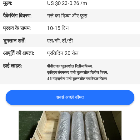
मूल्य:
US $0.23-0.26 /m
पैकेजिंग विवरण:
गत्ते का डिब्बा और फूस
गुणवत्ता
नियंत्रण
प्रसव के समय:
10-15 दिन
भुगतान शर्तें:
एल/सी, टी/टी
समाचार
आपूर्ति की क्षमता:
प्रतिदिन 20 रोल
हाई लाइट:
,
पीवीए जल घुलनशील रिलीज फिल्म
उद्धरण
,
कृत्रिम संगमरमर पानी घुलनशील रिलीज फिल्म
मांगें
45 माइक्रोन पानी घुलनशील प्लास्टिक फिल्म
सबसे अच्छी कीमत
साइटमैप
PRIVACY
POLICY