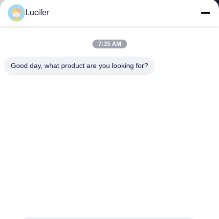
Lucifer
गुणवत्ता
नियंत्रण
7:35 AM
Good day, what product are you looking for?
समाचार
उद्धरण
मांगें
साइटमैप
PRIVACY
POLICY
क्वार्ट्ज स्लैब के लिए 2200mmx1000mx30micron पीवीए फिल्म