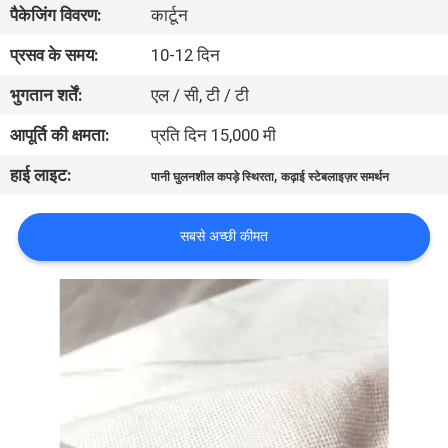
पैकेजिंग विवरण:
कार्टून
गुणवत्ता
प्रसव के समय:
10-12 दिन
नियंत्रण
भुगतान शर्तें:
एल / सी, टी / टी
आपूर्ति की क्षमता:
प्रति दिन 15,000 मी
समाचार
हाई लाइट:
,
पानी घुलनशील कपड़े स्थिरता
कढ़ाई स्टेबलाइज़र समर्थन
उद्धरण
सबसे अच्छी कीमत
मांगें
साइटमैप
PRIVACY
POLICY