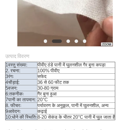
उत्पाद विवरण
1वस्तु संख्या:
पीवीए ठंडे पानी में घुलनशील गैर बुना कपड़ा
2. रचना:
100% पीवीए
3रंगः
सफेद
4चौड़ाई:
36 से 60 फीट तक
5वजन:
30-80 ग्राम
6:तकनीकः
गैर बुना हुआ
7पानी का तापमान:
20°C
8. फीचरः
पर्यावरण के अनुकूल, पानी में घुलनशील, अन्य
9आवेदनः
कढ़ाई
10:धोने की स्थितिः
8-20 सेकंड के भीतर 20°C पानी में घुल जाता है