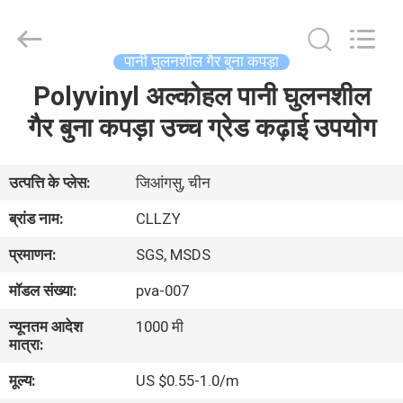
Changzhou
Greencradleland
Macromolecule
Materials
Co.,
पानी घुलनशील गैर बुना कपड़ा
Ltd..
All
Rights
Polyvinyl अल्कोहल पानी घुलनशील
घर
Reserved.
गैर बुना कपड़ा उच्च ग्रेड कढ़ाई उपयोग
उत्पाद
उत्पत्ति के प्लेस:
जिआंगसु, चीन
हमारे
ब्रांड नाम:
CLLZY
बारे
प्रमाणन:
SGS, MSDS
में
मॉडल संख्या:
pva-007
न्यूनतम आदेश
1000 मी
कारखाने
मात्रा:
का
मूल्य:
US $0.55-1.0/m
दौरा