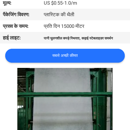
मूल्य:
US $0.55-1.0/m
पैकेजिंग विवरण:
प्लास्टिक की थैली
गुणवत्ता
नियंत्रण
प्रसव के समय:
प्रति दिन 15000 मीटर
हाई लाइट:
,
पानी घुलनशील कपड़े स्थिरता
कढ़ाई स्टेबलाइज़र समर्थन
समाचार
सबसे अच्छी कीमत
उद्धरण
मांगें
साइटमैप
PRIVACY
POLICY