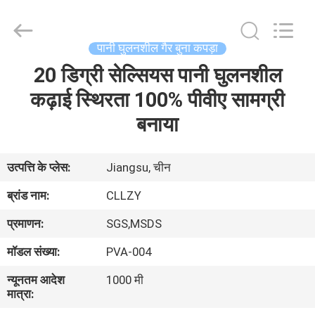
Changzhou
Greencradleland
Macromolecule
Materials
Co.,
पानी घुलनशील गैर बुना कपड़ा
Ltd..
All
Rights
20 डिग्री सेल्सियस पानी घुलनशील
घर
Reserved.
कढ़ाई स्थिरता 100% पीवीए सामग्री
उत्पाद
बनाया
हमारे
उत्पत्ति के प्लेस:
Jiangsu, चीन
बारे
ब्रांड नाम:
CLLZY
में
प्रमाणन:
SGS,MSDS
मॉडल संख्या:
PVA-004
कारखाने
न्यूनतम आदेश
1000 मी
का
मात्रा:
दौरा