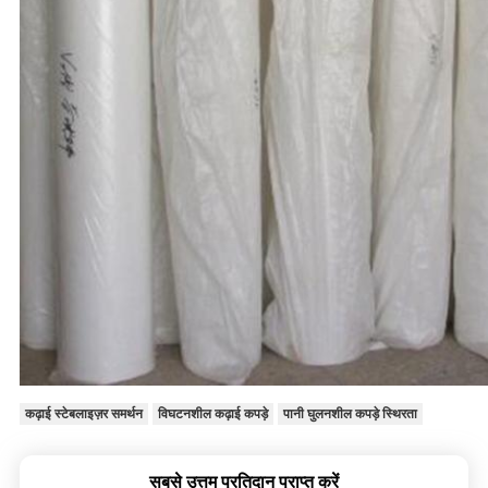
कढ़ाई स्टेबलाइज़र समर्थन
विघटनशील कढ़ाई कपड़े
पानी घुलनशील कपड़े स्थिरता
सबसे उत्तम प्रतिदान प्राप्त करें