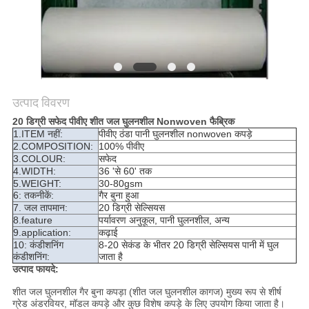
उत्पाद विवरण
20 डिग्री सफेद पीवीए शीत जल घुलनशील Nonwoven फैब्रिक
1.ITEM नहीं:
पीवीए ठंडा पानी घुलनशील nonwoven कपड़े
2.COMPOSITION:
100% पीवीए
3.COLOUR:
सफेद
4.WIDTH:
36 'से 60' तक
5.WEIGHT:
30-80gsm
6: तकनीकें:
गैर बुना हुआ
7. जल तापमान:
20 डिग्री सेल्सियस
8.feature
पर्यावरण अनुकूल, पानी घुलनशील, अन्य
9.application:
कढ़ाई
10: कंडीशनिंग
8-20 सेकंड के भीतर 20 डिग्री सेल्सियस पानी में घुल
कंडीशनिंग:
जाता है
उत्पाद फायदे:
शीत जल घुलनशील गैर बुना कपड़ा (शीत जल घुलनशील कागज) मुख्य रूप से शीर्ष
ग्रेड अंडरवियर, मॉडल कपड़े और कुछ विशेष कपड़े के लिए उपयोग किया जाता है।