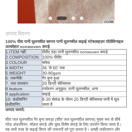
उत्पाद विवरण
100% पीवा पानी घुलनशील कागज पानी घुलनशील कढ़ाई स्टेबलाइज़र पॉलीविनाइल
अल्कोहल nonwoven कपड़े
1.ITEM नहीं:
पीवीए ठंडा पानी घुलनशील nonwoven कपड़े
2.COMPOSITION:
100% पीवीए
3.COLOUR:
सफेद
4.WIDTH:
36 'से 60' तक
5.WEIGHT:
30-80gsm
6: तकनीकें:
गैर बुना हुआ
7. जल तापमान:
20 डिग्री सेल्सियस
8.feature
पर्यावरण अनुकूल, पानी घुलनशील, अन्य
9.application:
कढ़ाई
10: कंडीशनिंग
8-20 सेकंड के भीतर 20 डिग्री सेल्सियस पानी में घुल
कंडीशनिंग:
जाता है
उत्पाद फायदे:
शीत जल घुलनशील गैर बुना कपड़ा (शीत जल घुलनशील कागज) मुख्य रूप से शीर्ष
ग्रेड अंडरवियर, मॉडल कपड़े और कुछ विशेष कपड़े के लिए उपयोग किया जाता है।
यह सभी तरह के कढ़ाई शिल्प की जरूरतों को पूरा करता है।
अच्छी लचीलापन और