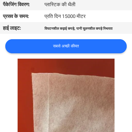
पैकेजिंग विवरण:
प्लास्टिक की थैली
गुणवत्ता
प्रसव के समय:
प्रति दिन 15000 मीटर
नियंत्रण
हाई लाइट:
,
विघटनशील कढ़ाई कपड़े
पानी घुलनशील कपड़े स्थिरता
समाचार
सबसे अच्छी कीमत
उद्धरण
मांगें
साइटमैप
PRIVACY
POLICY