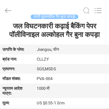
Changzhou
Greencradleland
Macromolecule
Materials
Co.,
पानी घुलनशील गैर बुना कपड़ा
Ltd..
All
Rights
जल विघटनकारी कढ़ाई बैकिंग पेपर
घर
Reserved.
पॉलीविनाइल अल्कोहल गैर बुना कपड़ा
उत्पाद
उत्पत्ति के प्लेस:
Jiangsu, चीन
हमारे
ब्रांड नाम:
CLLZY
बारे
प्रमाणन:
SGS,MSDS
में
मॉडल संख्या:
PVA-004
न्यूनतम आदेश
1000 मी
कारखाने
मात्रा:
का
मूल्य:
US $0.55-1.0/m
दौरा