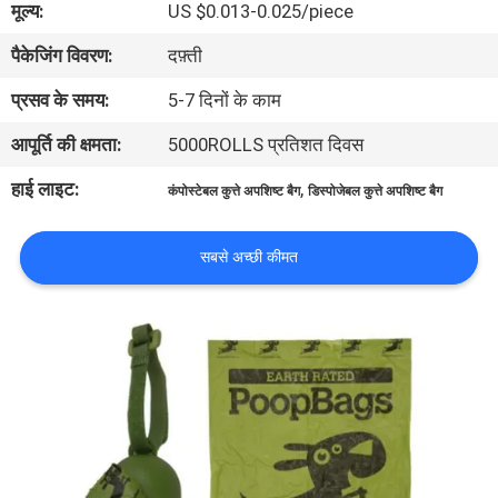
मूल्य:
US $0.013-0.025/piece
पैकेजिंग विवरण:
दफ़्ती
गुणवत्ता
नियंत्रण
प्रसव के समय:
5-7 दिनों के काम
आपूर्ति की क्षमता:
5000ROLLS प्रतिशत दिवस
समाचार
हाई लाइट:
,
कंपोस्टेबल कुत्ते अपशिष्ट बैग
डिस्पोजेबल कुत्ते अपशिष्ट बैग
उद्धरण
सबसे अच्छी कीमत
मांगें
साइटमैप
PRIVACY
POLICY