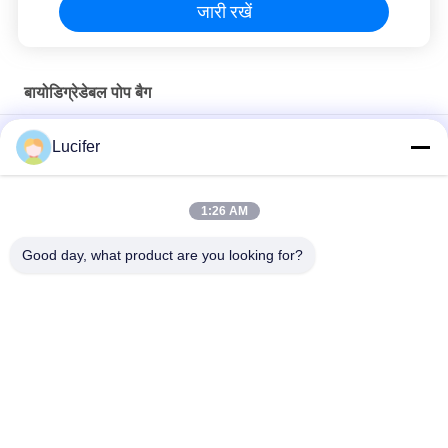
जारी रखें
बायोडिग्रेडेबल पोप बैग
पीएलए बायोडिग्रेडेबल पोप बैग पालतू कुत्ता डिस्पेंसर कस्टम लोगो उपलब्ध के साथ
Lucifer
उपयोग करें
कस्टम इको फ्रेंडली बायोडिग्रेडेबल डॉग पोप बैग EN13432 / MSDS स्वीकृत
1:26 AM
100% बायोडिग्रेडेबल पोप बैग / कंपोस्टेबल पालतू अपशिष्ट बैग कस्टम सेवा स्वीकार्य
Good day, what product are you looking for?
लोकप्रिय श्रेणियां
सभी
जल घुलनशील रिलीज 
पीवीए जल घुलनशील फिल्म
फिल्म
कढ़ाई के लिए पानी 
पीवीए जल घुलनशील थैला
घुलनशील फिल्म