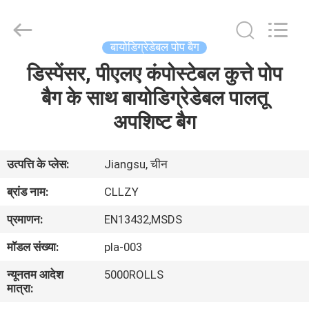
Changzhou
Greencradleland
Macromolecule
Materials
Co.,
बायोडिग्रेडेबल पोप बैग
Ltd..
All
Rights
डिस्पेंसर, पीएलए कंपोस्टेबल कुत्ते पोप
घर
Reserved.
बैग के साथ बायोडिग्रेडेबल पालतू
उत्पाद
अपशिष्ट बैग
हमारे
उत्पत्ति के प्लेस:
Jiangsu, चीन
बारे
ब्रांड नाम:
CLLZY
में
प्रमाणन:
EN13432,MSDS
मॉडल संख्या:
pla-003
कारखाने
न्यूनतम आदेश
5000ROLLS
का
मात्रा:
दौरा