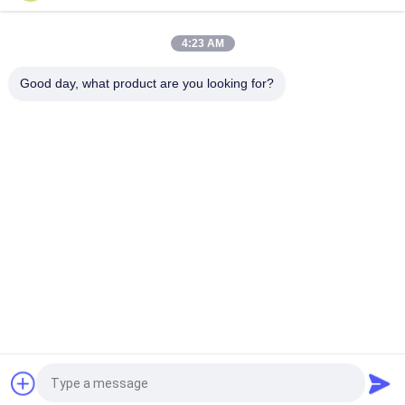
कस्टम इको फ्रेंडली बायोडिग्रेडेबल डॉग पोप बैग EN13432 / MSDS स्वीकृत
4:23 AM
100% बायोडिग्रेडेबल पोप बैग / कंपोस्टेबल पालतू अपशिष्ट बैग कस्टम सेवा स्वीकार्य
Good day, what product are you looking for?
लोकप्रिय श्रेणियां
सभी
जल घुलनशील रिलीज 
पीवीए जल घुलनशील फिल्म
फिल्म
कढ़ाई के लिए पानी 
पीवीए जल घुलनशील थैला
घुलनशील फिल्म
पानी घुलनशील कपड़े धोने 
पानी घुलनशील गैर बुना 
की थैली
कपड़ा
पीवीए पानी घुलनशील बीज 
बायोडिग्रेडेबल प्लास्टिक 
टेप
फिल्म
एक बोली का अनुरोध