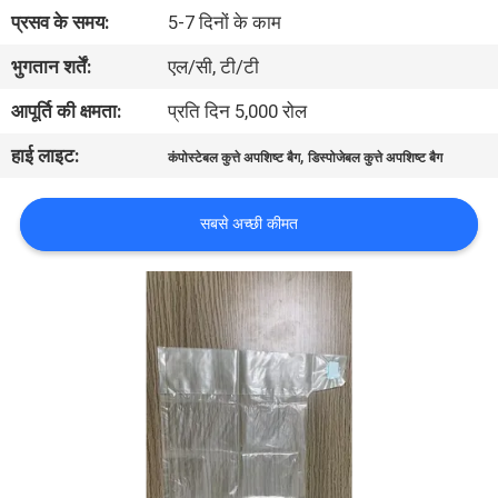
प्रसव के समय:
5-7 दिनों के काम
गुणवत्ता
भुगतान शर्तें:
एल/सी, टी/टी
नियंत्रण
आपूर्ति की क्षमता:
प्रति दिन 5,000 रोल
हाई लाइट:
,
कंपोस्टेबल कुत्ते अपशिष्ट बैग
डिस्पोजेबल कुत्ते अपशिष्ट बैग
समाचार
सबसे अच्छी कीमत
उद्धरण
मांगें
साइटमैप
PRIVACY
POLICY