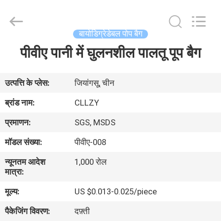
Changzhou
Greencradleland
Macromolecule
Materials
Co.,
बायोडिग्रेडेबल पोप बैग
Ltd..
All
Rights
पीवीए पानी में घुलनशील पालतू पूप बैग
घर
Reserved.
उत्पाद
उत्पत्ति के प्लेस:
जियांगसू, चीन
ब्रांड नाम:
CLLZY
हमारे
प्रमाणन:
SGS, MSDS
बारे
मॉडल संख्या:
पीवीए-008
में
न्यूनतम आदेश
1,000 रोल
मात्रा:
कारखाने
मूल्य:
US $0.013-0.025/piece
का
पैकेजिंग विवरण:
दफ़्ती
दौरा