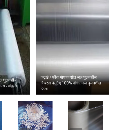
कढ़ाई / फीता पोशाक शीत जल घुलनशील
 जल घुलनशील
स्थिरता के लिए 100% पीवीए जल घुलनशील
एस स्वीकृति
फिल्म