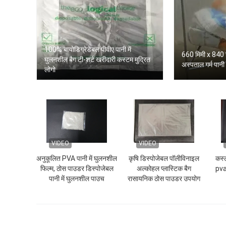
100% बायोडिग्रेडेबल पीवीए पानी में
660 मिमी x 840 
घुलनशील बैग टी-शर्ट खरीदारी कस्टम मुद्रित
अस्पताल गर्म पानी 
लोगो
VIDEO
VIDEO
अनुकूलित PVA पानी में घुलनशील
कृषि डिस्पोजेबल पॉलीविनाइल
कस्
फिल्म, ठोस पाउडर डिस्पोजेबल
अल्कोहल प्लास्टिक बैग
pva 
पानी में घुलनशील पाउच
रासायनिक ठोस पाउडर उपयोग