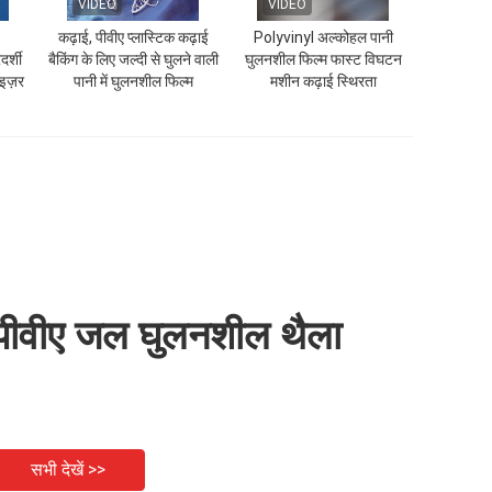
VIDEO
VIDEO
कढ़ाई, पीवीए प्लास्टिक कढ़ाई
Polyvinyl अल्कोहल पानी
र्शी
बैकिंग के लिए जल्दी से घुलने वाली
घुलनशील फिल्म फास्ट विघटन
ाइज़र
पानी में घुलनशील फिल्म
मशीन कढ़ाई स्थिरता
पीवीए जल घुलनशील थैला
सभी देखें >>