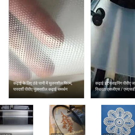
कढ़ाई के लिए ठंडे पानी में घुलनशील फिल्म,
कढ़ाई इंटरलाइनिंग पीवीए
पारदर्शी पीवीए घुलनशील कढ़ाई समर्थन
स्थिरता एसजीएस / एमएसडी