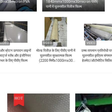
0mx38micron PVA
1840mmx1000mx30micron पीवीए
पानी में घुलनशील रिलीज फिल्म
VIDEO
VIDEO
VIDEO
 और ब्रेटन उत्पादन लाइनों
मोल्ड रिलीज़ के लिए पीवीए पानी में
उच्च तापमान प्रतिरोधी पान
्वार्ट्ज स्लैब और इंजीनियर
घुलनशील सुरक्षात्मक फिल्म
घुलनशील कृत्रिम संगमर
त्थर के लिए पीवीए फिल्म
(2200 मिमीx1000mx30
हेलमेट/ऑटोमोटिव सिलि
माइक्रोन)
ट्यूब रिलीज फिल्म
HOT