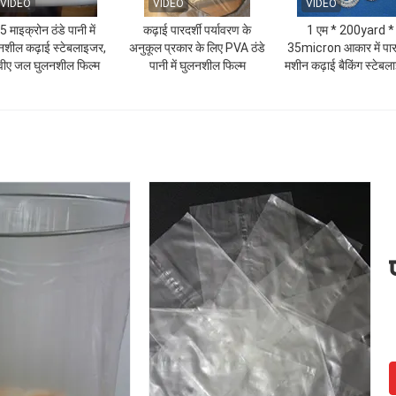
VIDEO
VIDEO
VIDEO
5 माइक्रोन ठंडे पानी में
कढ़ाई पारदर्शी पर्यावरण के
1 एम * 200yard *
नशील कढ़ाई स्टेबलाइजर,
अनुकूल प्रकार के लिए PVA ठंडे
35micron आकार में पारद
वीए जल घुलनशील फिल्म
पानी में घुलनशील फिल्म
मशीन कढ़ाई बैकिंग स्टेबल