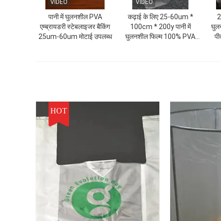
VIDEO
VIDEO
पानी में घुलनशील PVA
कढ़ाई के लिए 25-60um *
2
एम्ब्रायडरी स्टेबलाइजर बैकिंग
100cm * 200y पानी में
घुल
25um-60um मोटाई उपलब्ध
घुलनशील फिल्म 100% PVA
पी
फाइबर मेड
HOT