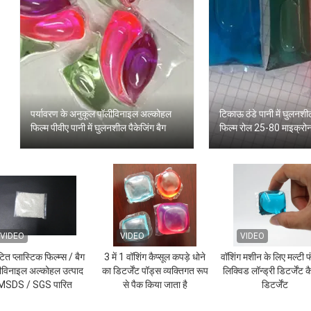
पर्यावरण के अनुकूल पॉलीविनाइल अल्कोहल
टिकाऊ ठंडे पानी में घुलनशी
फिल्म पीवीए पानी में घुलनशील पैकेजिंग बैग
फिल्म रोल 25-80 माइक्रोन
VIDEO
VIDEO
VIDEO
ित प्लास्टिक फिल्म्स / बैग
3 में 1 वॉशिंग कैप्सूल कपड़े धोने
वॉशिंग मशीन के लिए मल्टी 
ीविनाइल अल्कोहल उत्पाद
का डिटर्जेंट पॉड्स व्यक्तिगत रूप
लिक्विड लॉन्ड्री डिटर्जेंट क
MSDS / SGS पारित
से पैक किया जाता है
डिटर्जेंट