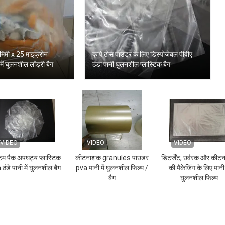
मिमी x 25 माइक्रोन
कृषि ठोस पाउडर के लिए डिस्पोजेबल पीवीए
में घुलनशील लाँड्री बैग
ठंडा पानी घुलनशील प्लास्टिक बैग
VIDEO
VIDEO
VIDEO
टम पैक अपघट्य प्लास्टिक
कीटनाशक granules पाउडर
डिटर्जेंट, उर्वरक और की
ठंडे पानी में घुलनशील बैग
pva पानी में घुलनशील फिल्म /
की पैकेजिंग के लिए पानी म
बैग
घुलनशील फिल्म