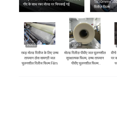
1850mmx100
गोंद के साथ रबर मोल्ड पर चिपकाई गई
रिलीज़ फिल्म
VIDEO
VIDEO
रबड़ मोल्ड रिलीज के लिए उच्च
मोल्ड रिलीज़ पीवीए जल घुलनशील
वीगो
तापमान ठोस सामग्री जल
सुरक्षात्मक फिल्म, उच्च तापमान
पर क
घुलनशील रिलीज फिल्म Film
पीवीए घुलनशील फिल्म
प
(1840mmx1000mx35um)