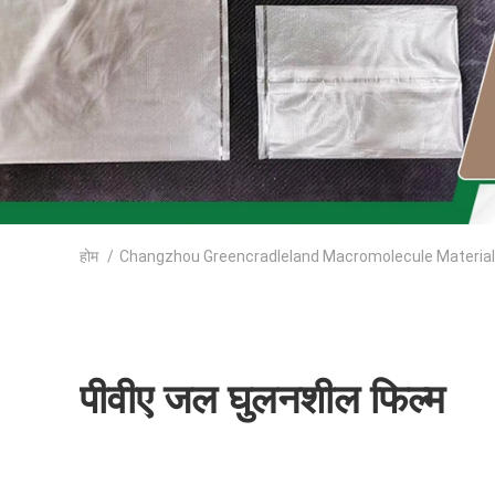
होम
/
Changzhou Greencradleland Macromolecule Materials C
पीवीए जल घुलनशील फिल्म