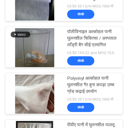
प्रकार
US $0.55-1.0/m MOQ:1000 मी
संपर्क
72
पानी घुलनशील कपड़े धोने
पॉलीविनाइल अल्कोहल पानी
घुलनशील चिकित्सा / अस्पताल
की थैली
लाँड्री बैग सीई प्रमाणित
US $0.15-0.22 /pcs MOQ:10,000 पीसी
संपर्क
Polyvinyl अल्कोहल पानी
33
घुलनशील गैर बुना कपड़ा उच्च
पानी घुलनशील गैर बुना
ग्रेड कढ़ाई उपयोग
US $0.55-1.0/m MOQ:1000 मी
कपड़ा
संपर्क
पीवीए पानी में घुलनशील पालतू