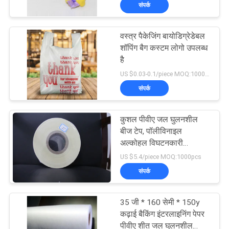
संपर्क
गुणवत्ता
वस्त्र पैकेजिंग बायोडिग्रेडेबल
नियंत्रण
15
शॉपिंग बैग कस्टम लोगो उपलब्ध
है
कढ़ाई के लिए पानी
US $0.03-0.1/piece MOQ:10000pcs
समाचार
घुलनशील फिल्म
संपर्क
उद्धरण
कुशल पीवीए जल घुलनशील
मांगें
बीज टेप, पॉलीविनाइल
अल्कोहल विघटनकारी
34
प्लास्टिक फिल्म
US $5.4/piece MOQ:1000pcs
साइटमैप
संपर्क
पीवीए जल घुलनशील थैला
PRIVACY
35 जी * 160 सेमी * 150y
POLICY
कढ़ाई बैकिंग इंटरलाइनिंग पेपर
पीवीए शीत जल घुलनशील