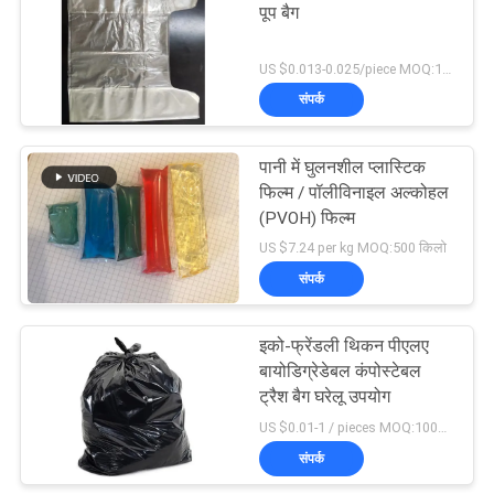
पूप बैग
6
US $0.013-0.025/piece MOQ:1,000 रोल
पीवीए पानी घुलनशील बीज
संपर्क
टेप
पानी में घुलनशील प्लास्टिक
फिल्म / पॉलीविनाइल अल्कोहल
(PVOH) फिल्म
US $7.24 per kg MOQ:500 किलो
संपर्क
15
बायोडिग्रेडेबल प्लास्टिक
इको-फ्रेंडली थिकन पीएलए
बायोडिग्रेडेबल कंपोस्टेबल
फिल्म
ट्रैश बैग घरेलू उपयोग
US $0.01-1 / pieces MOQ:10000pcs
संपर्क