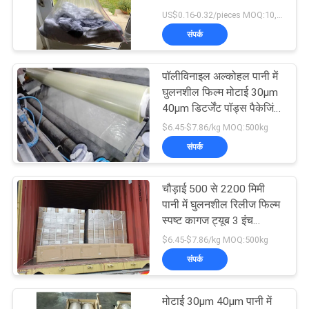
US$0.16-0.32/pieces MOQ:10,000 टुकड़े
संपर्क
72
पानी घुलनशील कपड़े धोने
पॉलीविनाइल अल्कोहल पानी में
घुलनशील फिल्म मोटाई 30μm
की थैली
40μm डिटर्जेंट पॉड्स पैकेजिंग
और पर्यावरण संरक्षण के लिए
$6.45-$7.86/kg MOQ:500kg
आदर्श
संपर्क
चौड़ाई 500 से 2200 मिमी
33
पानी में घुलनशील रिलीज फिल्म
पानी घुलनशील गैर बुना
स्पष्ट कागज ट्यूब 3 इंच
औद्योगिक पैकेजिंग अनुप्रयोगों
$6.45-$7.86/kg MOQ:500kg
कपड़ा
के लिए उपयुक्त
संपर्क
मोटाई 30μm 40μm पानी में