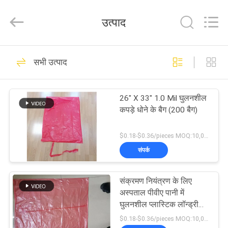
Changzhou
Greencradleland
Macromolecule
उत्पाद
Materials
Co.,
Ltd..
All
Rights
घर
38
Reserved.
सभी उत्पाद
पीवीए जल घुलनशील
उत्पाद
फिल्म
26" X 33" 1.0 Mil घुलनशील
कपड़े धोने के बैग (200 बैग)
हमारे
बारे
$0.18-$0.36/pieces MOQ:10,000 टुकड़े
संपर्क
में
73
जल घुलनशील रिलीज
संक्रमण नियंत्रण के लिए
कारखाने
अस्पताल पीवीए पानी में
फिल्म
का
घुलनशील प्लास्टिक लॉन्ड्री
बैग, 20 गैलन - 200 का कार्टन
$0.18-$0.36/pieces MOQ:10,000 टुकड़े
दौरा