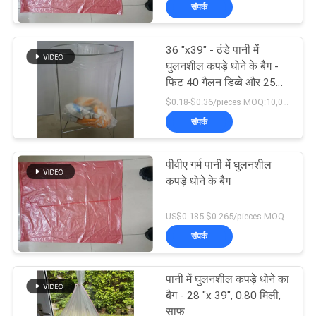
संपर्क
गुणवत्ता
36 "x39" - ठंडे पानी में
नियंत्रण
15
घुलनशील कपड़े धोने के बैग -
फिट 40 गैलन डिब्बे और 25
कढ़ाई के लिए पानी
"बाल्टी तक
$0.18-$0.36/pieces MOQ:10,000 टुकड़े
समाचार
घुलनशील फिल्म
संपर्क
उद्धरण
पीवीए गर्म पानी में घुलनशील
मांगें
कपड़े धोने के बैग
34
US$0.185-$0.265/pieces MOQ:10,000 टुकड़े
साइटमैप
संपर्क
पीवीए जल घुलनशील थैला
PRIVACY
पानी में घुलनशील कपड़े धोने का
POLICY
बैग - 28 "x 39", 0.80 मिली,
साफ