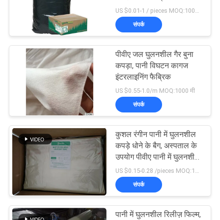
US $0.01-1 / pieces MOQ:10000pcs
संपर्क
72
पानी घुलनशील कपड़े धोने
पीवीए जल घुलनशील गैर बुना
कपड़ा, पानी विघटन कागज
की थैली
इंटरलाइनिंग फैब्रिक
US $0.55-1.0/m MOQ:1000 मी
संपर्क
कुशल रंगीन पानी में घुलनशील
33
कपड़े धोने के बैग, अस्पताल के
पानी घुलनशील गैर बुना
उपयोग पीवीए पानी में घुलनशील
कपड़े धोने के बैग
US $0.15-0.28 /pieces MOQ:10,000 टुकड़े
कपड़ा
संपर्क
पानी में घुलनशील रिलीज़ फिल्म,