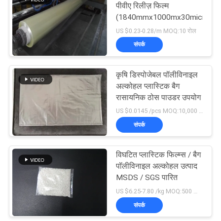
पीवीए रिलीज़ फिल्म
(1840mmx1000mx30micron)
6
US $0.23-0.28/m MOQ:10 रोल
पीवीए पानी घुलनशील बीज
संपर्क
टेप
कृषि डिस्पोजेबल पॉलीविनाइल
अल्कोहल प्लास्टिक बैग
रासायनिक ठोस पाउडर उपयोग
US $0.0145 /pcs MOQ:10,000 पीसी
संपर्क
15
बायोडिग्रेडेबल प्लास्टिक
विघटित प्लास्टिक फिल्म्स / बैग
पॉलीविनाइल अल्कोहल उत्पाद
फिल्म
MSDS / SGS पारित
US $6.25-7.80 /kg MOQ:500 किलो
संपर्क