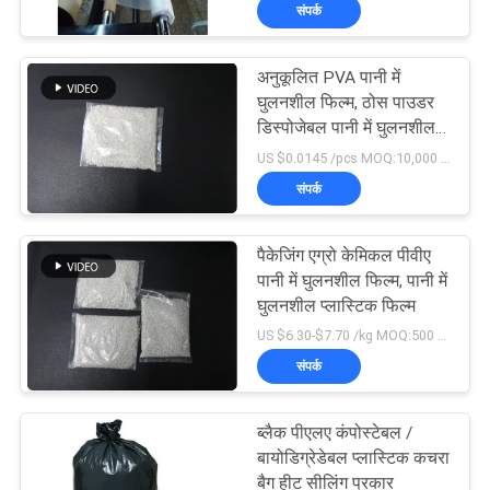
संपर्क
गुणवत्ता
अनुकूलित PVA पानी में
नियंत्रण
15
घुलनशील फिल्म, ठोस पाउडर
डिस्पोजेबल पानी में घुलनशील
कढ़ाई के लिए पानी
पाउच
US $0.0145 /pcs MOQ:10,000 पीसी
समाचार
घुलनशील फिल्म
संपर्क
उद्धरण
पैकेजिंग एग्रो केमिकल पीवीए
मांगें
पानी में घुलनशील फिल्म, पानी में
घुलनशील प्लास्टिक फिल्म
34
US $6.30-$7.70 /kg MOQ:500 किलो
साइटमैप
संपर्क
पीवीए जल घुलनशील थैला
PRIVACY
ब्लैक पीएलए कंपोस्टेबल /
POLICY
बायोडिग्रेडेबल प्लास्टिक कचरा
बैग हीट सीलिंग प्रकार